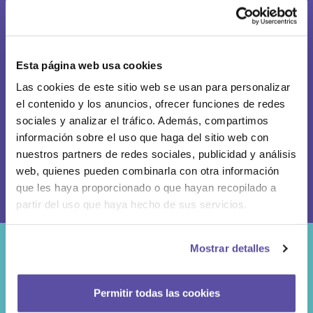
Atención al cliente
Esta página web usa cookies
Preguntas frecuentes
Las cookies de este sitio web se usan para personalizar
clientes@helloteca.com
el contenido y los anuncios, ofrecer funciones de redes
sociales y analizar el tráfico. Además, compartimos
Teléfono 91 108 99 29
información sobre el uso que haga del sitio web con
Whatsapp 624 260 652
nuestros partners de redes sociales, publicidad y análisis
web, quienes pueden combinarla con otra información
que les haya proporcionado o que hayan recopilado a
partir del uso que haya hecho de sus servicios.
Mostrar detalles
Permitir todas las cookies