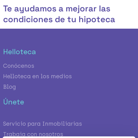
Ir
Te ayudamos a mejorar las
al
contenido
condiciones de tu hipoteca
Helloteca
Conócenos
Helloteca en los medios
Blog
Únete
Servicio para Inmobiliarias
Trabaja con nosotros