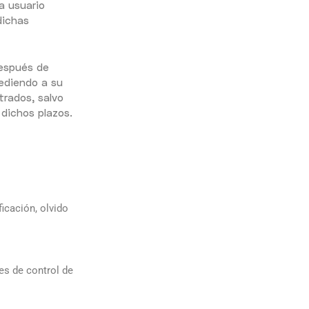
a usuario
dichas
después de
cediendo a su
trados, salvo
 dichos plazos.
icación, olvido
es de control de