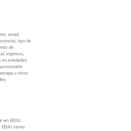
nto, email,
ovincia), tipo de
ento de
al, ingresos,
es en entidades
oporcionarle
hatsapp u otros
des.
e en EEUU.
a EEUU como