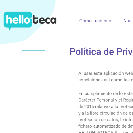
Ir
al
contenido
Cómo funciona
Nues
Política de Pri
Al usar esta aplicación web
condiciones así como las c
En cumplimiento de lo esta
Carácter Personal y el Reg
de 2016 relativo a la prote
y a la libre circulación de
protección de datos, le in
fichero automatizado de da
HELLOHIPOTECA S.L. (en 