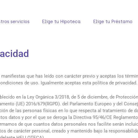
tros servicios
Elige tu Hipoteca
Elige tu Préstamo
vacidad
 manifiestas que has leído con carácter previo y aceptas los térmi
ondiciones de uso. Igualmente aceptas esta política de privacidad.
blecido en la Ley Orgánica 3/2018, de 5 de diciembre, de Protecció
lamento (UE) 2016/679(RGPD). del Parlamento Europeo y del Consejo
cción de las personas físicas en lo que respecta al tratamiento de 
 estos datos y por el que se deroga la Directiva 95/46/CE Reglamento
formamos de que cuantos datos personales nos facilite serán inclui
tos de carácter personal, creado y mantenido bajo la responsabilid
adelante HELLOTECA)