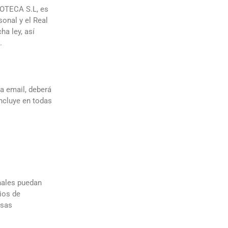
POTECA S.L, es
onal y el Real
ha ley, así
.
a email, deberá
 incluye en todas
nales puedan
ios de
esas