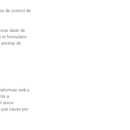
es de control de
estar dado de
 el formulario
 prestar de
lataformas web y
ite a
l único
s que cause por