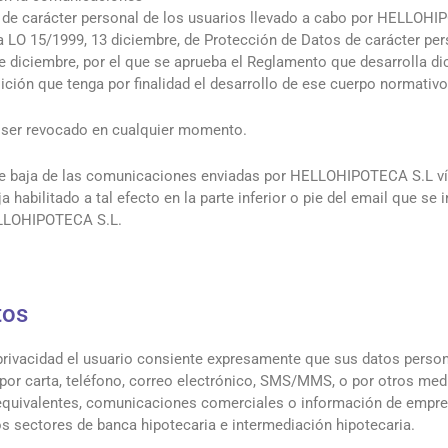
s de carácter personal de los usuarios llevado a cabo por HELLOHI
a LO 15/1999, 13 diciembre, de Protección de Datos de carácter pers
 diciembre, por el que se aprueba el Reglamento que desarrolla dic
ción que tenga por finalidad el desarrollo de ese cuerpo normativo
 ser revocado en cualquier momento.
 de baja de las comunicaciones enviadas por HELLOHIPOTECA S.L ví
ja habilitado a tal efecto en la parte inferior o pie del email que se
LLOHIPOTECA S.L.
tos
e privacidad el usuario consiente expresamente que sus datos perso
e por carta, teléfono, correo electrónico, SMS/MMS, o por otros med
equivalentes, comunicaciones comerciales o información de empr
s sectores de banca hipotecaria e intermediación hipotecaria.