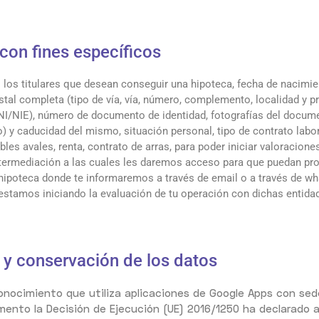
con fines específicos
los titulares que desean conseguir una hipoteca, fecha de nacimie
stal completa (tipo de vía, vía, número, complemento, localidad y pr
I/NIE), número de documento de identidad, fotografías del docum
o) y caducidad del mismo, situación personal, tipo de contrato labor
bles avales, renta, contrato de arras, para poder iniciar valoracion
ntermediación a las cuales les daremos acceso para que puedan pr
 hipoteca donde te informaremos a través de email o a través de w
estamos iniciando la evaluación de tu operación con dichas entida
y conservación de los datos
nocimiento que utiliza aplicaciones de Google Apps con sed
ento la Decisión de Ejecución (UE) 2016/1250 ha declarado 