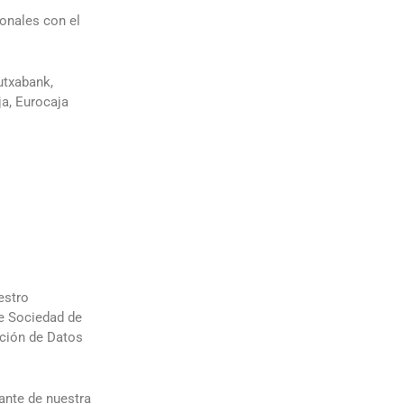
onales con el
utxabank,
ja, Eurocaja
estro
de Sociedad de
cción de Datos
ante de nuestra