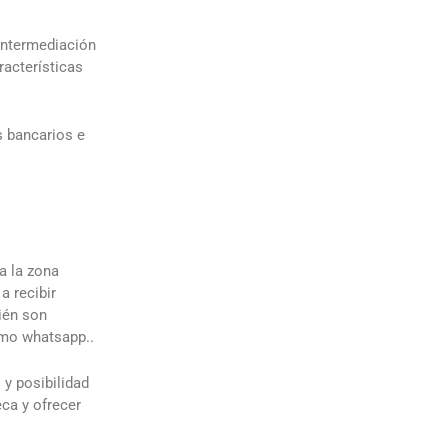
 intermediación
racterísticas
s bancarios e
a la zona
a recibir
ién son
omo whatsapp..
 y posibilidad
eca y ofrecer