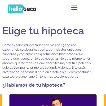
Ir
al
contenido
Elige tu hipoteca
Como expertos hipotecarios con más de 15 años de
experiencia colaboramos con las principales entidades
bancarias y contamos con 9 soluciones hipotecarias que
seguro que resuelven lo que necesitas. No es lo mismo tener
ahorros, que no tenerlos, que necesites mejorar tu hipoteca o
quieras comprar tu primera o segunda vivienda. Si te estás
divorciando, necesitas dinero en efectivo o quieres construir tu
casa sobre plano también tenemos soluciones para ti.
¿Hablamos de tu hipoteca?
Vivienda habitual