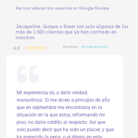
Así nos valoran los usuarios en Google Review
Jacqueline, Quique o Roser son solo algunos de los
más de 1.500 clientes que ya han confiado en
nosotros.
465 reseñas
Ver todas las reseñas
4.8
V





a
l
o
r
a
d
o
Mi experiencia es, a decir verdad,
c
maravillosa. Si me dicen a principio de año
o
n
que en septiembre me encontraría en la
5
situación en la que estoy, reformando mi
d
piso, no daría crédito al respecto. Así que
e
solo puedo decir que ha sido un placer, y que
5
ha merecido la pena, o el dinero en este