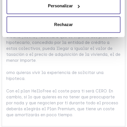
Facilitar el acceso a su primera vivienda a los jóvenes
Personalizar
y a las familias con menores a su cargo que, contando
con solvencia financiera, aún no han generado
capacidad de ahorro suficiente para su compra.
Rechazar
La Línea de avales del Ministerio de Vivienda y Agenda
Urbana (MIVAU) facilitará que el importe del préstamo
hipotecario, concedido por la entidad de crédito a
estos colectivos, pueda llegar a igualar el valor de
tasación o el precio de adquisición de la vivienda, el de
menor importe.
omo quieras vivir la experiencia de solicitar una
hipoteca.
Con el plan HelloFree el coste para ti será CERO. En
cambio, si lo que quieres es no tener que preocuparte
por nada y que negocien por ti durante todo el proceso
deberás elegirás el Plan Premium, que tiene un coste
que amortizarás en poco tiempo.