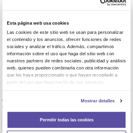
¿Qué pasa si al final no me interesa
ninguna de vuestras propuestas?
Esta página web usa cookies
Las cookies de este sitio web se usan para personalizar
el contenido y los anuncios, ofrecer funciones de redes
sociales y analizar el tráfico. Además, compartimos
información sobre el uso que haga del sitio web con
nuestros partners de redes sociales, publicidad y análisis
web, quienes pueden combinarla con otra información
que les haya proporcionado o que hayan recopilado a
partir del uso que haya hecho de sus servicios.
Línea de Avales ICO para adquisición
de primera vivienda de jóvenes y
Mostrar detalles
familias con menores a cargo
¿Cuál es la finalidad de esta Línea?
Permitir todas las cookies