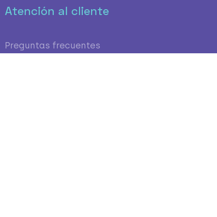
Atención al cliente
Preguntas frecuentes
clientes@helloteca.com
Teléfono 91 108 99 29
Whatsapp 624 260 652