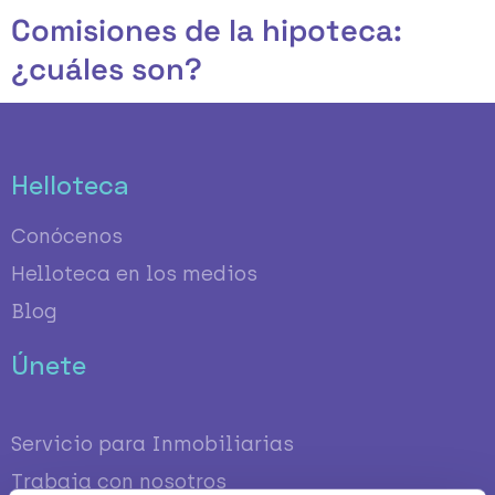
Ir
Comisiones de la hipoteca:
al
contenido
¿cuáles son?
Helloteca
Conócenos
Helloteca en los medios
Blog
Únete
Servicio para Inmobiliarias
Trabaja con nosotros