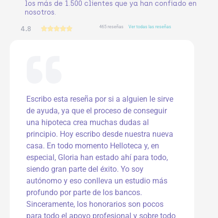
los más de 1.500 clientes que ya han confiado en
nosotros.
465 reseñas
Ver todas las reseñas
4.8
V





a
l
o
r
a
d
o
Escribo esta reseña por si a alguien le sirve
c
de ayuda, ya que el proceso de conseguir
o
n
una hipoteca crea muchas dudas al
5
principio. Hoy escribo desde nuestra nueva
d
casa. En todo momento Helloteca y, en
e
especial, Gloria han estado ahí para todo,
5
siendo gran parte del éxito. Yo soy
autónomo y eso conlleva un estudio más
profundo por parte de los bancos.
Sinceramente, los honorarios son pocos
para todo el apoyo profesional y sobre todo