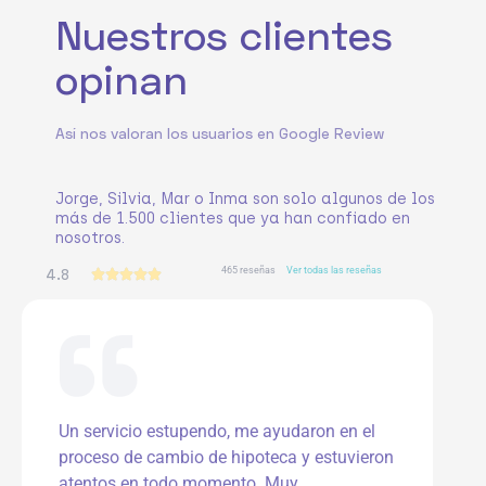
Nuestros clientes
opinan
Así nos valoran los usuarios en Google Review
Jorge, Silvia, Mar o Inma son solo algunos de los
más de 1.500 clientes que ya han confiado en
nosotros.
465 reseñas
Ver todas las reseñas
4.8
V





a
l
o
r
a
d
o
Un servicio estupendo, me ayudaron en el
c
proceso de cambio de hipoteca y estuvieron
o
n
atentos en todo momento. Muy