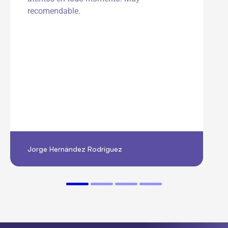
5
recomendable.
d
e
5
Jorge Hernández Rodríguez