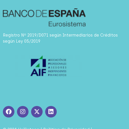
Registro Nº 2019/D071 según Intermediarios de Créditos
según Ley 05/2019
F
I
X
L
a
n
-
i
c
s
t
n
e
t
w
k