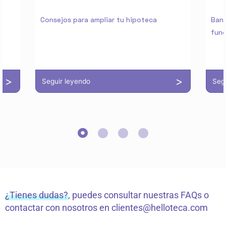
Consejos para ampliar tu hipoteca
Banc
func
Seguir leyendo
Seg
¿Tienes dudas?
, puedes consultar nuestras FAQs o
contactar con nosotros en
clientes@helloteca.com