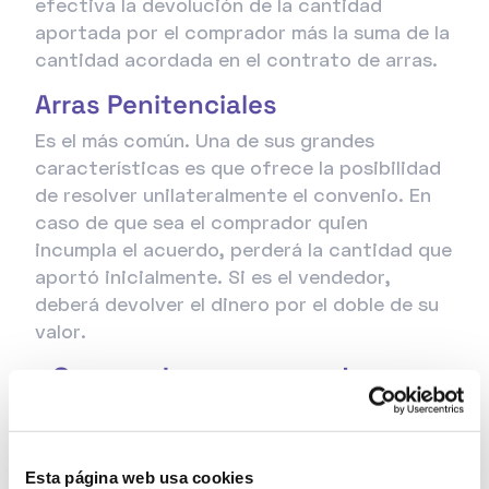
efectiva la devolución de la cantidad
aportada por el comprador más la suma de la
cantidad acordada en el contrato de arras.
Arras Penitenciales
Es el más común. Una de sus grandes
características es que ofrece la posibilidad
de resolver unilateralmente el convenio. En
caso de que sea el comprador quien
incumpla el acuerdo, perderá la cantidad que
aportó inicialmente. Si es el vendedor,
deberá devolver el dinero por el doble de su
valor.
¿Se puede prorrogar la
fecha?
Se trata de un ajuste privado entre el
Esta página web usa cookies
comprador y el vendedor, por lo tanto, si se