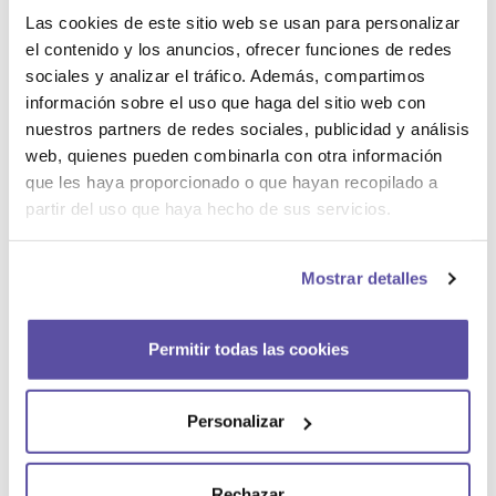
llega a un acuerdo
se puede posponer la
Las cookies de este sitio web se usan para personalizar
fecha
. En este supuesto solo hará falta
el contenido y los anuncios, ofrecer funciones de redes
añadir un anexo de ampliación e indicar el
sociales y analizar el tráfico. Además, compartimos
nuevo plazo acordado.
información sobre el uso que haga del sitio web con
nuestros partners de redes sociales, publicidad y análisis
En este escenario, es recomendable incluir
web, quienes pueden combinarla con otra información
en el contrato los motivos y razones por los
que les haya proporcionado o que hayan recopilado a
que se ha acordado llevar a cabo una
partir del uso que haya hecho de sus servicios.
prórroga del acuerdo.
Reclamar el incumplimiento del
Mostrar detalles
contrato de arras
En el hipotético caso que no se llegue a un
Permitir todas las cookies
acuerdo y, por lo tanto, venza la fecha
establecida, la parte afectada podrá
Personalizar
reclamar. Una reclamación que deberá de
llevar a cabo siguiendo estos pasos.
Notificar a la otra parte por escrito
Rechazar