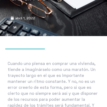
abril 1, 2022
Cuando uno piensa en comprar una vivienda,
tiende a imaginárselo como una maratón. Un
trayecto largo en el que es importante
mantener un ritmo constante. Y no, no es un
error creerlo de esta forma, pero sí que es
cierto que no siempre será así y que disponer
de los recursos para poder aumentar la
rapidez de los trámites será fundamental. Y