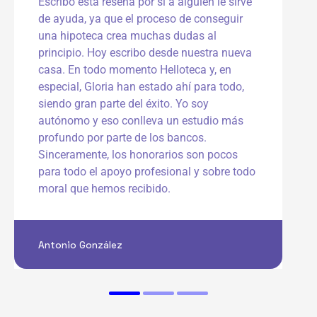
Escribo esta reseña por si a alguien le sirve
c
de ayuda, ya que el proceso de conseguir
o
n
una hipoteca crea muchas dudas al
5
principio. Hoy escribo desde nuestra nueva
d
casa. En todo momento Helloteca y, en
e
especial, Gloria han estado ahí para todo,
5
siendo gran parte del éxito. Yo soy
autónomo y eso conlleva un estudio más
profundo por parte de los bancos.
Sinceramente, los honorarios son pocos
para todo el apoyo profesional y sobre todo
moral que hemos recibido.
Antonio González