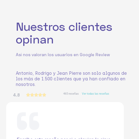
Nuestros clientes
opinan
Así nos valoran los usuarios en Google Review
Antonio, Rodrigo y Jean Pierre son solo algunos de
los más de 1.500 clientes que ya han confiado en
nosotros.
465 reseñas
Ver todas las reseñas
4.8
V





a
l
o
r
a
d
o