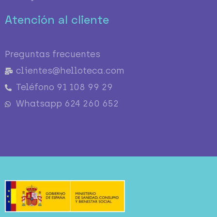
Atención al cliente
Preguntas frecuentes
clientes@helloteca.com
Teléfono 91 108 99 29
Whatsapp 624 260 652